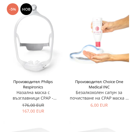
-5%
НОВ
Производител: Philips
Производител: Choice One
Respironics
Medical INC
Назална маска с
Безалкохолен сапун за
възглавници CPAP -
почистване на CPAP маска и
DreamWear Silicon
маркуч - Citrus
176,00 EUR
6,00 EUR
167,00 EUR