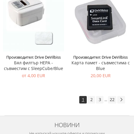
Производител: Drive DeVilbiss
Производител: Drive DeVilbiss
Бял филтър HEPA -
Карта памет - съвместима с
съвместим с SleepCube/Blue
Blue
от 4,00 EUR
20,00 EUR
1
2
3
22
...
НОВИНИ
Не изпускай нашите оферти и промоции