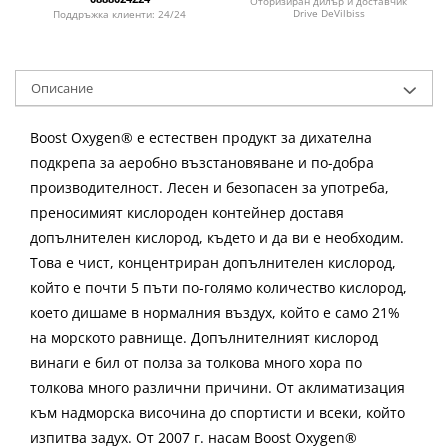
Оторизиран дилър и доставчик
Drive DeVilbiss
Поддръжка клиенти: 24/24
Описание
Boost Oxygen® е естествен продукт за дихателна
подкрепа за аеробно възстановяване и по-добра
производителност. Лесен и безопасен за употреба,
преносимият кислороден контейнер доставя
допълнителен кислород, където и да ви е необходим.
Това е чист, концентриран допълнителен кислород,
който е почти 5 пъти по-голямо количество кислород,
което дишаме в нормалния въздух, който е само 21%
на морското равнище. Допълнителният кислород
винаги е бил от полза за толкова много хора по
толкова много различни причини. От аклиматизация
към надморска височина до спортисти и всеки, който
изпитва задух. От 2007 г. насам Boost Oxygen®