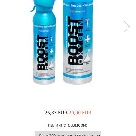
Адаптери
произвежда)
Медицински кислороден спрей
Назални канюли
Овлажняващи купи
Удължаващи маркучи
Кислородни маски
26,83 EUR
20,00 EUR
налични размери
: