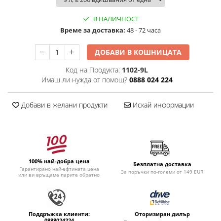
В НАЛИЧНОСТ
Времe за доставка:
48 - 72 часа
ДОБАВИ В КОШНИЦАТА
Код на Продукта:
1102-9L
Имаш ли нужда от помощ?
0888 024 224
Добави в желани продукти
Искай информации
100% най-добра цена
Безплатна доставка
Гарантирано най-ефтината цена
За поръчки по-големи от 149 EUR
или ви връщаме парите обратно
Поддръжка клиенти:
Оторизиран дилър
0888024224