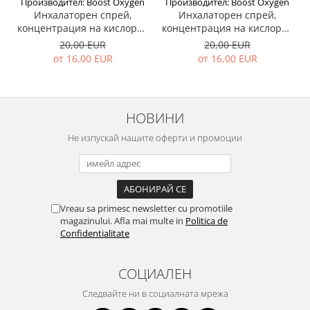
Производител: Boost Oxygen
Производител: Boost Oxygen
Инхалаторен спрей,
Инхалаторен спрей,
концентрация на кислород
концентрация на кислород
95%, без мирис - Boost
95%, евкалипт - Boost
20,00 EUR
20,00 EUR
Oxygen
Oxygen
от 16,00 EUR
от 16,00 EUR
НОВИНИ
Не изпускай нашите оферти и промоции
Vreau sa primesc newsletter cu promotiile
magazinului. Afla mai multe in
Politica de
Confidentialitate
СОЦИАЛЕН
Следвайте ни в социалната мрежа