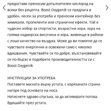
предоставя преносим допълнителен кислород на
всеки без рецепта. Boost Oxygen® се предлага в
удобен, лесен за употреба и преносим контейнер без
химикали, пропеленти или странични ефекти. Той е
чудесен избор за спортисти, възрастни хора, хора на
голяма надморска височина и хора, живеещи в райони
с лошо качество на въздуха. Може да ви помогне да се
чувствате енергични и освежени само с няколко
вдишвания. Чувствайте се по-добре, възстановявайте
се по-бързо и подобрете производителността си с
Boost Oxygen®.
ИНСТРУКЦИИ ЗА УПОТРЕБА
Поставете маската върху устата, с изрязаната страна
нагоре под основата на носа.
Натиснете здраво спусъка, за да активирате потока.
Вдишайте през устата.