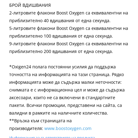
БРОЙ ВДИШВАНИЯ
2-литровите флакони Boost Oxygen са еквивалентни на
приблизително 40 вдишвания от една секунда.
5-литровите флакони Boost Oxygen са еквивалентни на
приблизително 100 вдишвания от една секунда.
9-литровите флакони Boost Oxygen са еквивалентни на
приблизително 200 вдишвания от една секунда.
*Oxigen24 полага постоянни усилия да поддържа
точността на информацията на тази страница. Рядко
информацията може да съдържа малки неточности:
снимката е с информационна цел и може да съдържа
аксесоари, които не са включени в стандартните
пакети. Всички промоции, представени на сайта, са
валидни в рамките на наличните количества.
**Връзка към страницата на
производителя:
www.boostoxygen.com
Информация за съответствието на продукта