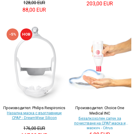
128,00 EUR
203,00 EUR
88,00 EUR
-5%
НОВ
Производител: Philips Respironics
Производител: Choice One
Назална маска с възглавници
Medical INC
CPAP - DreamWear Silicon
Безалкохолен сапун за
почистване на CPAP маска и
176,00 EUR
маркуч - Citrus