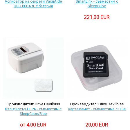
Аспиратор на секрети VacuAide
SmartLink - съвместим с
QSU 800 мл, с батерия
SleepCube
221,00 EUR
Производител: Drive DeVilbiss
Производител: Drive DeVilbiss
Бял филтър HEPA - съвместим с
Карта памет - съвместима с Blue
SleepCube/Blue
от 4,00 EUR
20,00 EUR