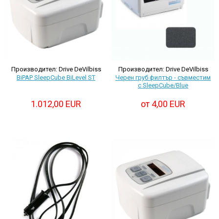
Производител: Drive DeVilbiss
Производител: Drive DeVilbiss
BiPAP SleepCube BiLevel ST
Черен груб филтър - съвместим
с SleepCube/Blue
1.012,00 EUR
от 4,00 EUR