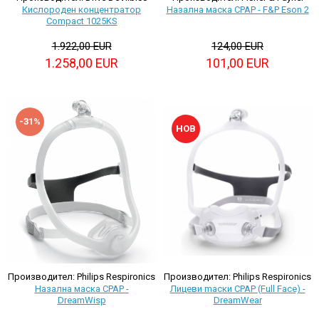
Кислороден концентратор
Назална маска CPAP - F&P Eson 2
Compact 1025KS
1.922,00 EUR
124,00 EUR
1.258,00 EUR
101,00 EUR
-31%
НОВ
Производител: Philips Respironics
Производител: Philips Respironics
Назална маска CPAP -
Лицеви mаски CPAP (Full Face) -
DreamWisp
DreamWear