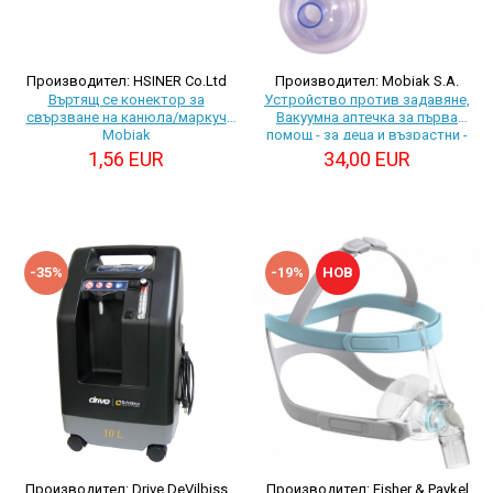
Производител: HSINER Co.Ltd
Производител: Mobiak S.A.
Въртящ се конектор за
Устройство против задавяне,
свързване на канюла/маркуч
Вакуумна аптечка за първа
Mobiak
помощ - за деца и възрастни -
Mobiak
1,56 EUR
34,00 EUR
-35%
-19%
НОВ
Производител: Drive DeVilbiss
Производител: Fisher & Paykel