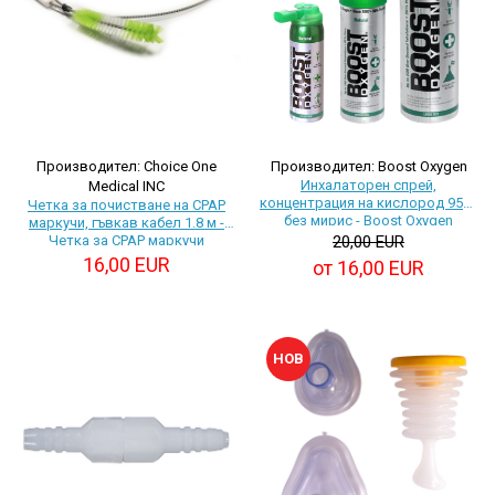
произвежда)
Медицински кислороден спрей
Назални канюли
Овлажняващи купи
Удължаващи маркучи
Кислородни маски
Производител: Choice One
Производител: Boost Oxygen
Инхалаторен спрей,
Medical INC
концентрация на кислород 95%,
Четка за почистване на CPAP
без мирис - Boost Oxygen
маркучи, гъвкав кабел 1.8 м -
Четка за CPAP маркучи
20,00 EUR
16,00 EUR
от 16,00 EUR
НОВ