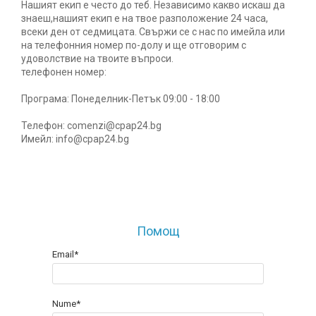
Нашият екип е често до теб. Независимо какво искаш да
произвежда)
Медицински кислороден спрей
знаеш,нашият екип е на твое разположение 24 часа,
Назални канюли
всеки ден от седмицата. Свържи се с нас по имейла или
на телефонния номер по-долу и ще отговорим с
Овлажняващи купи
удоволствие на твоите въпроси.
Удължаващи маркучи
телефонен номер:
Кислородни маски
Програма: Понеделник-Петък 09:00 - 18:00
Телефон: comenzi@cpap24.bg
Имейл: info@cpap24.bg
Помощ
Email*
Nume*