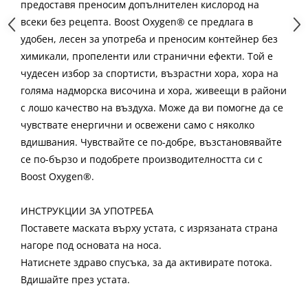
предоставя преносим допълнителен кислород на
всеки без рецепта. Boost Oxygen® се предлага в
удобен, лесен за употреба и преносим контейнер без
химикали, пропеленти или странични ефекти. Той е
чудесен избор за спортисти, възрастни хора, хора на
голяма надморска височина и хора, живеещи в райони
с лошо качество на въздуха. Може да ви помогне да се
чувствате енергични и освежени само с няколко
вдишвания. Чувствайте се по-добре, възстановявайте
се по-бързо и подобрете производителността си с
Boost Oxygen®.
ИНСТРУКЦИИ ЗА УПОТРЕБА
Поставете маската върху устата, с изрязаната страна
нагоре под основата на носа.
Натиснете здраво спусъка, за да активирате потока.
Вдишайте през устата.