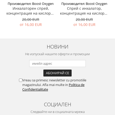
Производител: Boost Oxygen
Производител: Boost Oxygen
Инхалаторен спрей,
Спрей с инхалатор,
концентрация на кислород
концентрация на кислород
95%, евкалипт - Boost
95%, Грейпфрут - Boost
20,00 EUR
20,00 EUR
Oxygen
Oxygen
от 16,00 EUR
от 16,00 EUR
НОВИНИ
Не изпускай нашите оферти и промоции
Vreau sa primesc newsletter cu promotiile
magazinului. Afla mai multe in
Politica de
Confidentialitate
СОЦИАЛЕН
Следвайте ни в социалната мрежа