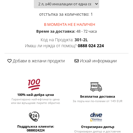
отстъпка за количество
:
1
В МОМЕНТА НЕ Е НАЛИЧЕН
Времe за доставка:
48 - 72 часа
Код на Продукта:
301-2L
Имаш ли нужда от помощ?
0888 024 224
Добави в желани продукти
Искай информации
100% най-добра цена
Безплатна доставка
Гарантирано най-ефтината цена
За поръчки по-големи от 149 EUR
или ви връщаме парите обратно
Поддръжка клиенти:
Оторизиран дилър
0888024224
Оторизиран дилър и доставчик