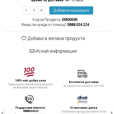
Времe за доставка:
48 - 72 часа
Добави в кошницата
Код на Продукта:
SM00045
Имаш ли нужда от помощ?
0888 024 224
Добави в желани продукти
Искай информации
100% най-добра цена
Безплатна доставка
Гарантирано най-ефтината цена или
За поръчки по-големи от 149 EUR
ви връщаме парите обратно
Поддръжка клиенти:
Оторизиран дилър
0888024224
Оторизиран дилър и доставчик Drive