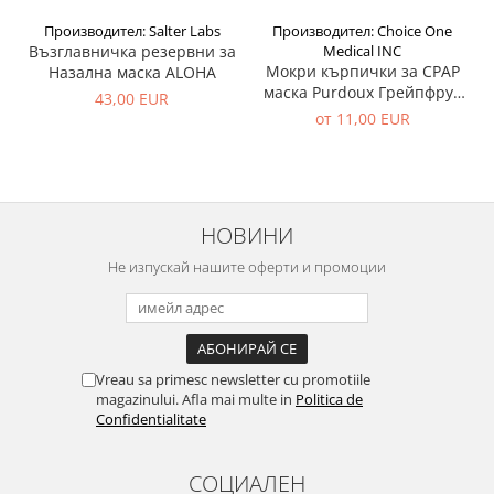
Производител: Salter Labs
Производител: Choice One
Възглавничка резервни за
Medical INC
Мокри кърпички за CPAP
Назална маска ALOHA
маска Purdoux Грейпфрут
43,00 EUR
& Лимон (70 бр)
от 11,00 EUR
НОВИНИ
Не изпускай нашите оферти и промоции
Vreau sa primesc newsletter cu promotiile
magazinului. Afla mai multe in
Politica de
Confidentialitate
СОЦИАЛЕН