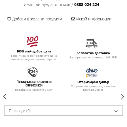
Имаш ли нужда от помощ?
0888 024 224
Добави в желани продукти
Искай информации
100% най-добра цена
Безплатна доставка
Гарантирано най-ефтината цена
За поръчки по-големи от 149 EUR
или ви връщаме парите обратно
Поддръжка клиенти:
Оторизиран дилър
0888024224
Оторизиран дилър и доставчик
Drive DeVilbiss
Поддръжка клиенти: 24/24
Прегледи
(0)