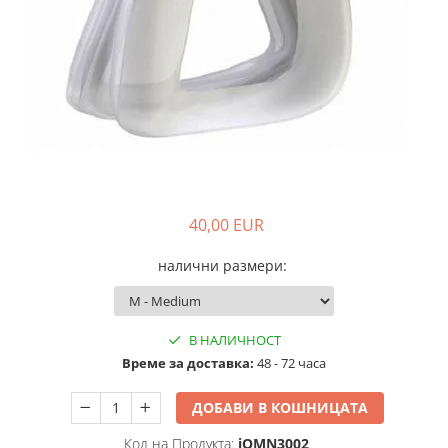
Адаптери
произвежда)
Медицински кислороден спрей
Назални канюли
Овлажняващи купи
Удължаващи маркучи
Кислородни маски
40,00 EUR
налични размери
:
В НАЛИЧНОСТ
Времe за доставка:
48 - 72 часа
ДОБАВИ В КОШНИЦАТА
Код на Продукта:
iOMN3002