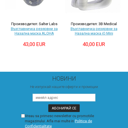
Производител: Salter Labs
Производител: 3B Medical
Възглавничка резервни за
Възглавничка резервни за
Назална маска ALOHA
Назална маска iO Mini
43,00 EUR
40,00 EUR
НОВИНИ
Не изпускай нашите оферти и промоции
Vreau sa primesc newsletter cu promotiile
magazinului. Afla mai multe in
Politica de
Confidentialitate