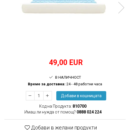
произвежда)
Медицински кислороден спрей
Назални канюли
Овлажняващи купи
Удължаващи маркучи
Кислородни маски
49,00 EUR
В НАЛИЧНОСТ
Времe за доставка:
24 - 48 работни часа
Добави в кошницата
Код на Продукта:
810700
Имаш ли нужда от помощ?
0888 024 224
Добави в желани продукти