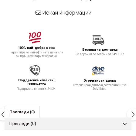
Искай информации
100% най-добра цена
Безплатна доставка
Гарантирано най-ефтината цена или
За поръчки по-големи от 149 EUR
ви връщаме парите обратно
Поддръжка клиенти:
Оторизиран дилър
0888024224
Оторизиран дилър и доставчик Drive
DeVilbiss
Поддръжка клиенти: 24/24
Прегледи
(0)
Прегледи
(0)