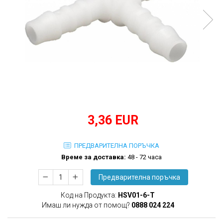
произвежда)
Медицински кислороден спрей
Назални канюли
Овлажняващи купи
Удължаващи маркучи
Кислородни маски
3,36 EUR
ПРЕДВАРИТЕЛНА ПОРЪЧКА
Времe за доставка:
48 - 72 часа
Предварителна поръчка
Код на Продукта:
HSV01-6-T
Имаш ли нужда от помощ?
0888 024 224