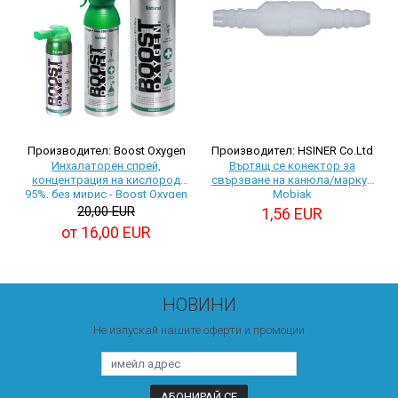
Производител: HSINER Co.Ltd
Производител: Boost Oxygen
Въртящ се конектор за
Инхалаторен спрей,
свързване на канюла/маркуч
концентрация на кислород
Mobiak
95%, без мирис - Boost Oxygen
20,00 EUR
1,56 EUR
от 16,00 EUR
НОВИНИ
Не изпускай нашите оферти и промоции