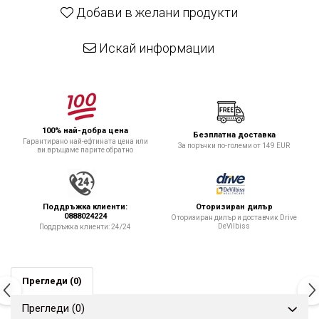
Добави в желани продукти
Искай информации
100% най-добра цена
Безплатна доставка
Гарантирано най-ефтината цена или
За поръчки по-големи от 149 EUR
ви връщаме парите обратно
Поддръжка клиенти:
Оторизиран дилър
0888024224
Оторизиран дилър и доставчик Drive
DeVilbiss
Поддръжка клиенти: 24/24
Прегледи
(0)
Прегледи
(0)