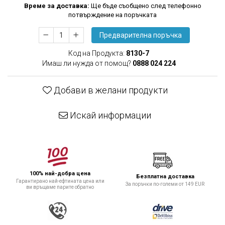
Времe за доставка:
Ще бъде съобщено след телефонно
потвърждение на поръчката
Предварителна поръчка
Код на Продукта:
8130-7
Имаш ли нужда от помощ?
0888 024 224
Добави в желани продукти
Искай информации
100% най-добра цена
Безплатна доставка
Гарантирано най-ефтината цена или
За поръчки по-големи от 149 EUR
ви връщаме парите обратно