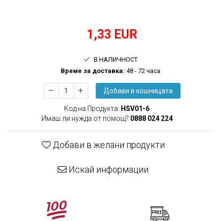
произвежда)
Медицински кислороден спрей
Назални канюли
1,33 EUR
Овлажняващи купи
Удължаващи маркучи
Кислородни маски
В НАЛИЧНОСТ
Времe за доставка:
48 - 72 часа
Добави в кошницата
Код на Продукта:
HSV01-6
Имаш ли нужда от помощ?
0888 024 224
Добави в желани продукти
Искай информации