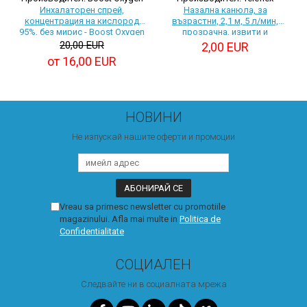
Инхалаторен спрей,
Назална канюла, за
концентрация на кислород
възрастни, 2,1 м, 5 л/мин,
95%, без мирис - Boost Oxygen
прозрачна, извити и
разширени ноздри
20,00 EUR
2,00 EUR
от 16,00 EUR
НОВИНИ
Не изпускай нашите оферти и промоции
Vreau sa primesc newsletter cu promotiile
magazinului. Afla mai multe in
Politica de
Confidentialitate
СОЦИАЛЕН
Следвайте ни в социалната мрежа