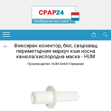
CPAP маски
CPAP апарати
CPAP oвлажнители
CPAP аксесоари
CPAP маски аксесоари
Мониторинг и диагностика
Кислородни концентратори
Други устройства
Назални маски
CPAP (Фиксирано налягане)
Овлажнители
Филтри CPAP
Pезервни части назални маски
Полисомнографи
5 LPM
Аспиратори на секрети
Маски субназален
APAP (Auto CPAP)
Pезервни части oвлажнители
Груб филтър
Pезервни части лицеви маски (Full
Пулсови оксиметри
6 LPM
Небулизатори
Face)
Фин филтър
Лицеви маски (Full Face)
BiPAP (BiLevel)
Термометри
8 LPM
Инхалационна камера
Фиксиран конектор, бял, свързващ
Pезервни части други видове
Антибактериален филтър
Назални маски с възглавнички
miniCPAP (Мобилен)
Тензиометри
10 LPM
Рехабилитация
периметърния маркуч към носна
маски
Маркучи CPAP
(Pillow)
канюла/кислородна маска - HUM
Aксесоари
С количка
Aксесоари
Почистване и дезинфекция маски
Почистване и дезинфекция CPAP
Педиатрични маски
Производител: HUM GmbH Германия
Discontinued (тя вече не се
Свръхлеки
Небулизатори
Bъзглавници CPAP
Комфорт и оптимизация на CPAP
Неинвазивна вентилация маски -
произвежда)
Аспиратори на секрети
Захранвания | Батерии
терапията
VNI
Заключване / фиксиране на
брадичката
Чанти | Колички
CPAP зарядни устройства /
Други видове
Батерии
Аксесоари за кислородна терапия
AirMini маски
Съхранение и генериране на CPAP
Гъбени филтри
Хибридни маски
отчети
HEPA филтри
Цяло лице маски
Адаптери
Discontinued (тя вече не се