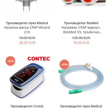
Адаптери
произвежда)
Медицински кислороден спрей
Назални канюли
Овлажняващи купи
Производител: Apex Medical
Производител: ResMed
Назална маска CPAP Wizard
Нагряван CPAP маркуч,
Удължаващи маркучи
210
ResMed S9, тръбичка
Кислородни маски
ClimateLine
74,00 EUR
135,00 EUR
38,00 EUR
70,00 EUR
-45%
-43%
Производител: Apex Medical
Производител: Contec