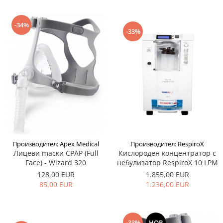
-34%
-33%
Производител: RespiroX
Производител: Apex Medical
Кислороден концентратор с
Лицеви mаски CPAP (Full
небулизатор RespiroX 10 LPM
Face) - Wizard 320
1.855,00 EUR
128,00 EUR
1.236,00 EUR
85,00 EUR
-33%
НОВ