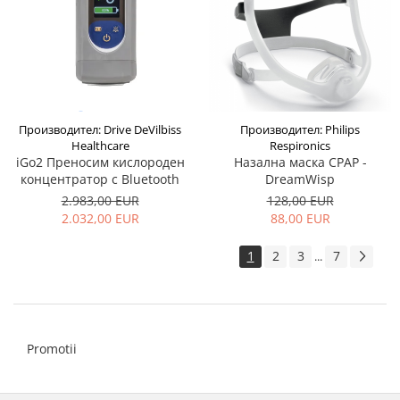
Производител: Drive DeVilbiss
Производител: Philips
Healthcare
Respironics
iGo2 Преносим кислороден
Назална маска CPAP -
концентратор с Bluetooth
DreamWisp
2.983,00 EUR
128,00 EUR
2.032,00 EUR
88,00 EUR
1
2
3
7
...
Promotii