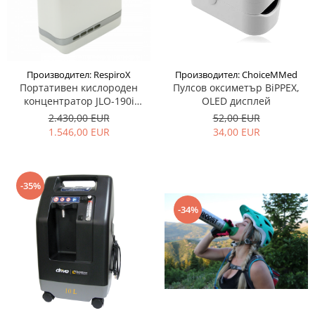
Производител: RespiroX
Производител: ChoiceMMed
Портативен кислороден
Пулсов оксиметър BiPPEX,
концентратор JLO-190i
OLED дисплей
RespiroX
2.430,00 EUR
52,00 EUR
1.546,00 EUR
34,00 EUR
-35%
-34%