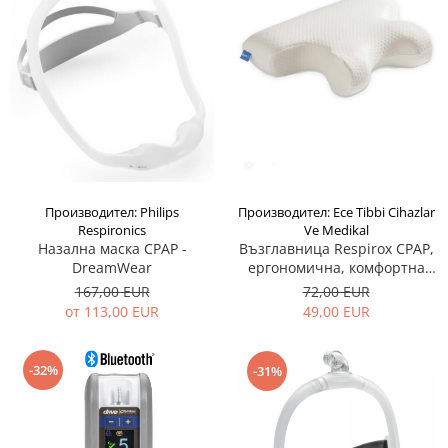
Производител: Philips
Производител: Ece Tibbi Cihazlar
Respironics
Ve Medikal
Назална маска CPAP -
Възглавница Respirox CPAP,
DreamWear
ергономична, комфортна
при лечение на сънна апнея
167,00 EUR
72,00 EUR
от 113,00 EUR
49,00 EUR
-32%
-31%