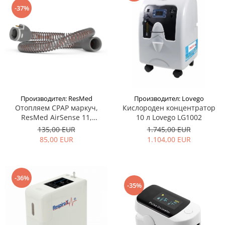
-37%
Производител: ResMed
Производител: Lovego
Отопляем CPAP маркуч,
Кислороден концентратор
ResMed AirSense 11,
10 л Lovego LG1002
ClimateLineAir 11
135,00 EUR
1.745,00 EUR
85,00 EUR
1.104,00 EUR
-36%
-35%