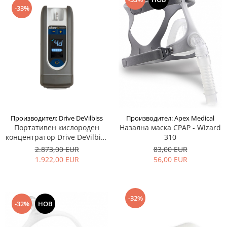
-33%
Производител: Drive DeVilbiss
Производител: Apex Medical
Портативен кислороден
Назална маска CPAP - Wizard
концентратор Drive DeVilbiss
310
iGo2
2.873,00 EUR
83,00 EUR
1.922,00 EUR
56,00 EUR
-32%
-32%
НОВ