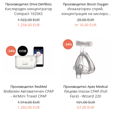
Производител: Drive DeVilbiss
Производител: Boost Oxygen
Кислороден концентратор
Инхалаторен спрей,
Compact 1025KS
концентрация на кислород
95%, без мирис - Boost
1.922,00 EUR
20,00 EUR
Oxygen
1.258,00 EUR
от 16,00 EUR
-34%
-34%
НОВ
Производител: ResMed
Производител: Apex Medical
Мобилен Автоматичен CPAP
Лицеви mаски CPAP (Full
- AirMini Travel CPAP
Face) - Wizard 220
1.914,00 EUR
101,00 EUR
1.260,00 EUR
67,00 EUR