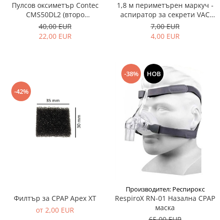
1,8 м периметърен маркуч -
Пулсов оксиметър Contec
аспиратор за секрети VAC
CMS50DL2 (второ
Pro/Maxi/Plus
поколение), LED дисплей
7,00 EUR
40,00 EUR
4,00 EUR
22,00 EUR
-38%
НОВ
-42%
Производител: Респирокс
Филтър за CPAP Apex XT
RespiroX RN-01 Назална CPAP
маска
от 2,00 EUR
65,00 EUR