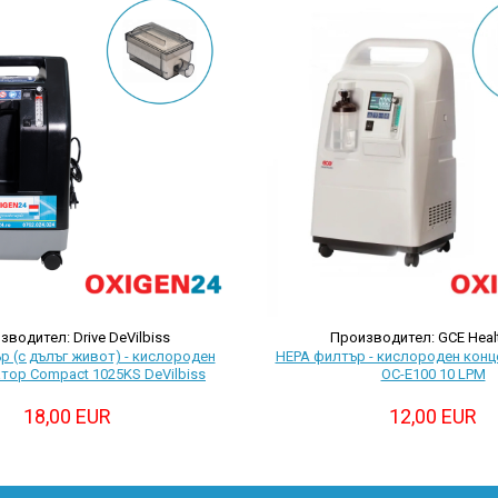
зводител: Drive DeVilbiss
Производител: GCE Heal
р (с дълъг живот) - кислороден
HEPA филтър - кислороден кон
тор Compact 1025KS DeVilbiss
OC-E100 10 LPM
18,00 EUR
12,00 EUR