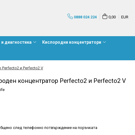
0888 024 224
0,00
EUR
 и диагностика
Кислородни концентратори
Perfecto2 и Perfecto2 V
оден концентратор Perfecto2 и Perfecto2 V
ife
бщено след телефонно потвърждение на поръчката