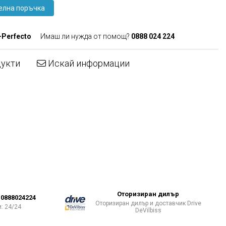
елна поръчка
-Perfecto
Имаш ли нужда от помощ?
0888 024 224
дукти
Искай информации
Оторизиран дилър
0888024224
Оторизиран дилър и доставчик Drive
: 24/24
DeVilbiss