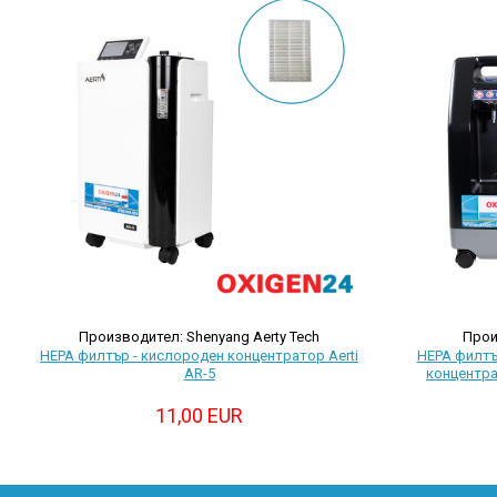
Производител: Shenyang Aerty Tech
Прои
HEPA филтър - кислороден концентратор Aerti
HEPA филтъ
AR-5
концентра
11,00 EUR