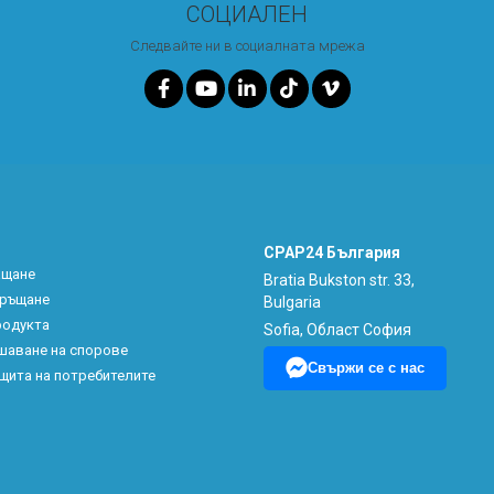
СОЦИАЛЕН
Следвайте ни в социалната мрежа
CPAP24 България
ащане
Bratia Bukston str. 33,
връщане
Bulgaria
родукта
Sofia, Област София
шаване на спорове
Свържи се с нас
щита на потребителите