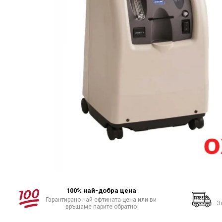
произвежда)
Медицински кислороден спрей
Назални канюли
Овлажняващи купи
Удължаващи маркучи
Кислородни маски
100% най-добра цена
Гарантирано най-ефтината цена или ви
З
връщаме парите обратно