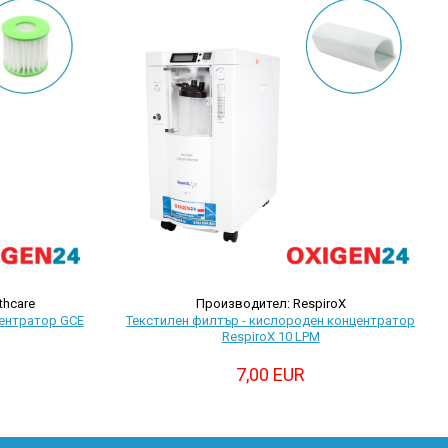
thcare
Производител: RespiroX
центратор GCE
Текстилен филтър - кислороден концентратор
RespiroX 10 LPM
7,00 EUR