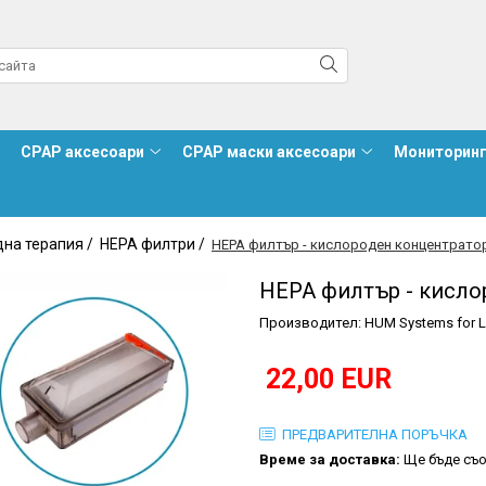
CPAP аксесоари
CPAP маски аксесоари
Мониторинг
дна терапия /
HEPA филтри /
HEPA филтър - кислороден концентратор 
HEPA филтър - кислор
Производител: HUM Systems for L
22,00 EUR
ПРЕДВАРИТЕЛНА ПОРЪЧКА
Времe за доставка:
Ще бъде съо