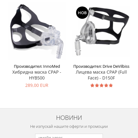
НОВ
Производител: InnoMed
Производител: Drive DeVilbiss
Хибриднa маскa CPAP -
Лицева маска CPAP (Full
HYB500
Face) - D150F
289,00 EUR
НОВИНИ
Не изпускай нашите оферти и промоции