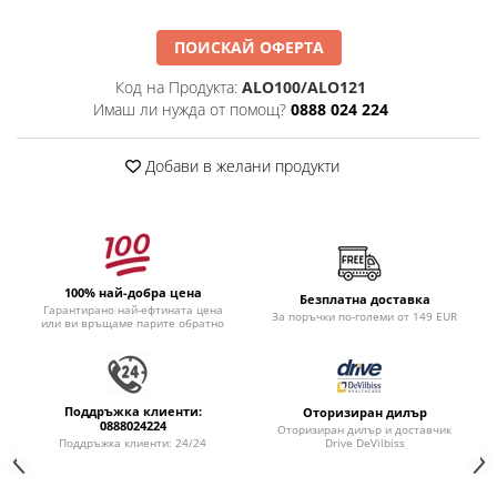
ПОИСКАЙ ОФЕРТА
Код на Продукта:
ALO100/ALO121
Имаш ли нужда от помощ?
0888 024 224
Добави в желани продукти
100% най-добра цена
Безплатна доставка
Гарантирано най-ефтината цена
За поръчки по-големи от 149 EUR
или ви връщаме парите обратно
Поддръжка клиенти:
Оторизиран дилър
0888024224
Оторизиран дилър и доставчик
Drive DeVilbiss
Поддръжка клиенти: 24/24