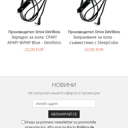
Производител: Drive DeVilbiss
Производител: Drive DeVilbiss
Зарядно за кола: CPAP/
Захранване за кола -
APAP/ BiPAP Blue - Devilbiss
съвместимо с SleeрCube
22,00 EUR
22,00 EUR
НОВИНИ
Не изпускай нашите оферти и промоции
Vreau sa primesc newsletter cu promotiile
magazinului. Afla mai multe in
Politica de