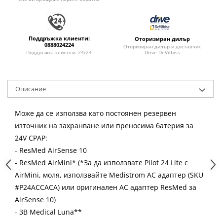
Поддръжка клиенти:
Оторизиран дилър
0888024224
Оторизиран дилър и доставчик
Drive DeVilbiss
Поддръжка клиенти: 24/24
Описание
Може да се използва като постоянен резервен
източник на захранване или преносима батерия за
24V CPAP:
- ResMed AirSense 10
- ResMed AirMini* (*За да използвате Pilot 24 Lite с
AirMini, моля, използвайте Medistrom AC адаптер (SKU
#P24ACCACA) или оригинален AC адаптер ResMed за
AirSense 10)
- 3B Medical Luna**