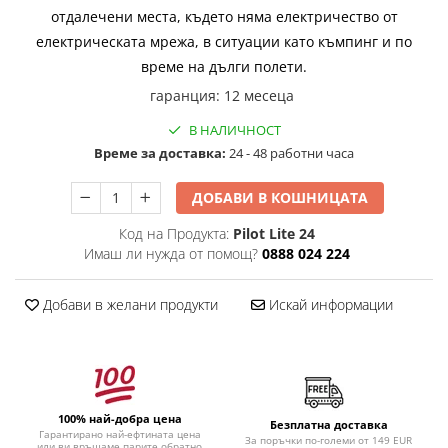
отдалечени места, където няма електричество от
електрическата мрежа, в ситуации като къмпинг и по
време на дълги полети.
гаранция
:
12 месеца
В НАЛИЧНОСТ
Времe за доставка:
24 - 48 работни часа
ДОБАВИ В КОШНИЦАТА
Код на Продукта:
Pilot Lite 24
Имаш ли нужда от помощ?
0888 024 224
Добави в желани продукти
Искай информации
100% най-добра цена
Безплатна доставка
Гарантирано най-ефтината цена
За поръчки по-големи от 149 EUR
или ви връщаме парите обратно