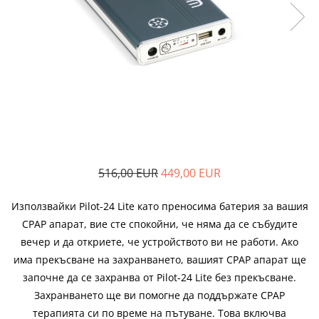
Адаптери
произвежда)
Медицински кислороден спрей
Назални канюли
Овлажняващи купи
Удължаващи маркучи
Кислородни маски
516,00 EUR
449,00 EUR
Използвайки Pilot-24 Lite като преносима батерия за вашия
CPAP апарат, вие сте спокойни, че няма да се събудите
вечер и да откриете, че устройството ви не работи. Ако
има прекъсване на захранването, вашият CPAP апарат ще
започне да се захранва от Pilot-24 Lite без прекъсване.
Захранването ще ви помогне да поддържате CPAP
терапията си по време на пътуване. Това включва