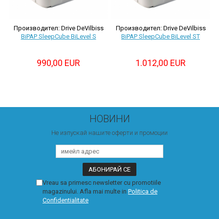
Производител: Drive DeVilbiss
Производител: Drive DeVilbiss
BiPAP SleepCube BiLevel S
BiPAP SleepCube BiLevel ST
990,00 EUR
1.012,00 EUR
НОВИНИ
Не изпускай нашите оферти и промоции
Vreau sa primesc newsletter cu promotiile
magazinului. Afla mai multe in
Politica de
Confidentialitate