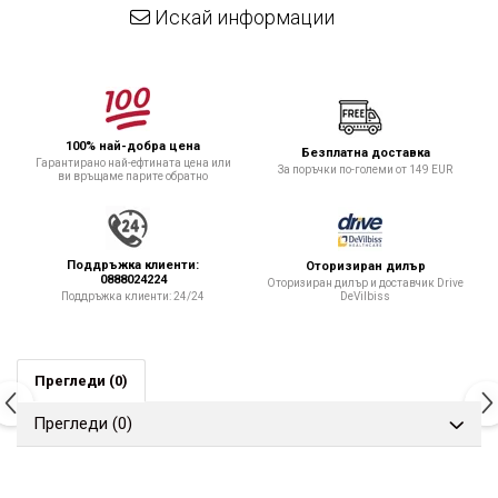
Искай информации
100% най-добра цена
Безплатна доставка
Гарантирано най-ефтината цена или
За поръчки по-големи от 149 EUR
ви връщаме парите обратно
Поддръжка клиенти:
Оторизиран дилър
0888024224
Оторизиран дилър и доставчик Drive
DeVilbiss
Поддръжка клиенти: 24/24
Прегледи
(0)
Прегледи
(0)