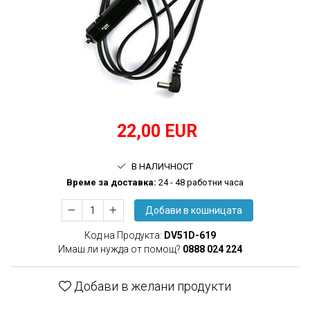
произвежда)
Медицински кислороден спрей
Назални канюли
Овлажняващи купи
Удължаващи маркучи
Кислородни маски
22,00 EUR
В НАЛИЧНОСТ
Времe за доставка:
24 - 48 работни часа
Добави в кошницата
Код на Продукта:
DV51D-619
Имаш ли нужда от помощ?
0888 024 224
Добави в желани продукти