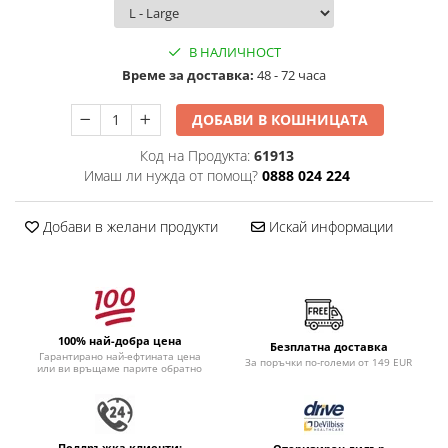
В НАЛИЧНОСТ
Времe за доставка:
48 - 72 часа
ДОБАВИ В КОШНИЦАТА
Код на Продукта:
61913
Имаш ли нужда от помощ?
0888 024 224
Добави в желани продукти
Искай информации
100% най-добра цена
Безплатна доставка
Гарантирано най-ефтината цена
За поръчки по-големи от 149 EUR
или ви връщаме парите обратно
Поддръжка клиенти: