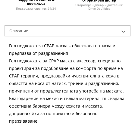
Оторизиран дилър
0888024224
Оторизиран дилър и доставчик
Drive DeVilbiss
Поддръжка клиенти: 24/24
Описание
Гел подложка за CPAP маска – облекчава натиска и
предпазва от раздразнения
Гел подложката за CPAP маска е аксесоар, специално
проектиран за подобряване на комфорта по време на
CPAP терапия, предпазвайки чувствителната кожа в
областта на носа от натиск, триене и раздразнения,
причинени от продължителната употреба на маската.
Благодарение на мекия и гъвкав материал, тя създава
ефективна бариера между кожата и маската,
допринасяйки за по-приятно и безопасно
преживяване.