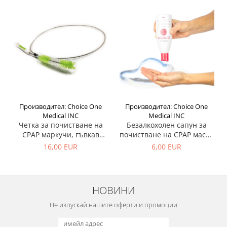
Производител: Choice One
Производител: Choice One
Medical INC
Medical INC
Безалкохолен сапун за
Четка за почистване на
почистване на CPAP маска
CPAP маркучи, гъвкав
и маркуч - Citrus
кабел 1.8 м - Четка за CPAP
6,00 EUR
16,00 EUR
маркучи
НОВИНИ
Не изпускай нашите оферти и промоции