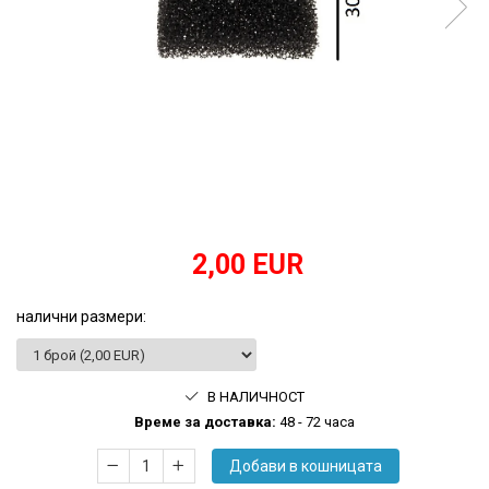
произвежда)
Медицински кислороден спрей
Назални канюли
Овлажняващи купи
Удължаващи маркучи
Кислородни маски
2,00 EUR
налични размери
:
В НАЛИЧНОСТ
Времe за доставка:
48 - 72 часа
Добави в кошницата