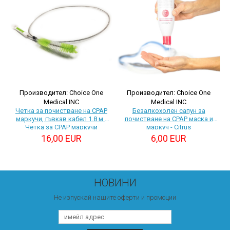
Производител: Choice One
Производител: Choice One
Medical INC
Medical INC
Четка за почистване на CPAP
Безалкохолен сапун за
маркучи, гъвкав кабел 1.8 м -
почистване на CPAP маска и
Четка за CPAP маркучи
маркуч - Citrus
16,00 EUR
6,00 EUR
НОВИНИ
Не изпускай нашите оферти и промоции