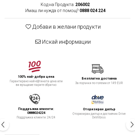
Код на Продукта:
206002
Имаш ли нужда от помощ?
0888 024 224
Добави в желани продукти
Искай информации
100% най-добра цена
Безплатна доставка
Гарантирано най-ефтината цена или
За поръчки по-големи от 149 EUR
ви връщаме парите обратно
Поддръжка клиенти:
Оторизиран дилър
0888024224
Оторизиран дилър и доставчик Drive
DeVilbiss
Поддръжка клиенти: 24/24