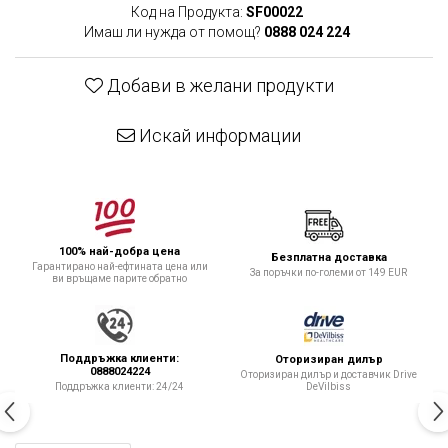
Код на Продукта:
SF00022
Имаш ли нужда от помощ?
0888 024 224
Добави в желани продукти
Искай информации
100% най-добра цена
Безплатна доставка
Гарантирано най-ефтината цена или
За поръчки по-големи от 149 EUR
ви връщаме парите обратно
Поддръжка клиенти:
Оторизиран дилър
0888024224
Оторизиран дилър и доставчик Drive
DeVilbiss
Поддръжка клиенти: 24/24