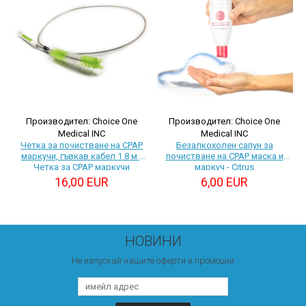
Производител: Choice One
Производител: Choice One
Medical INC
Medical INC
Четка за почистване на CPAP
Безалкохолен сапун за
маркучи, гъвкав кабел 1.8 м -
почистване на CPAP маска и
Четка за CPAP маркучи
маркуч - Citrus
16,00 EUR
6,00 EUR
НОВИНИ
Не изпускай нашите оферти и промоции