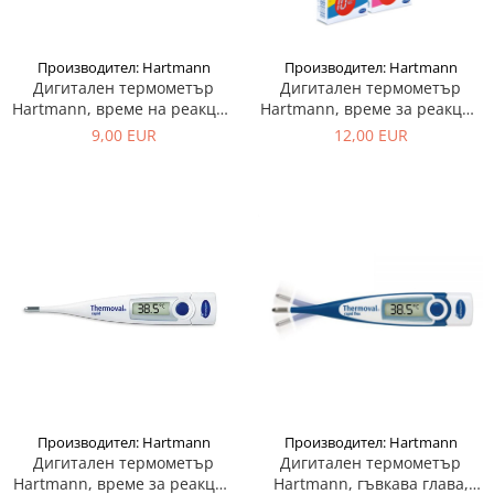
Адаптери
произвежда)
Медицински кислороден спрей
Производител: Hartmann
Производител: Hartmann
Назални канюли
Дигитален термометър
Дигитален термометър
Овлажняващи купи
Hartmann, време на реакция
Hartmann, време за реакция
Удължаващи маркучи
60 s - Thermoval Standard
10 s - Thermoval Kids
9,00 EUR
12,00 EUR
Кислородни маски
Производител: Hartmann
Производител: Hartmann
Дигитален термометър
Дигитален термометър
Hartmann, време за реакция
Hartmann, гъвкава глава,