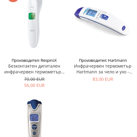
Производител: Hartmann
Производител: RespiroX
Инфрачервен термометър
Безконтактен дигитален
Hartmann за чело и ухо -
инфрачервен термометър с
Veroval Fever 2в1
памет - LFR30B
83,00 EUR
70,00 EUR
56,00 EUR