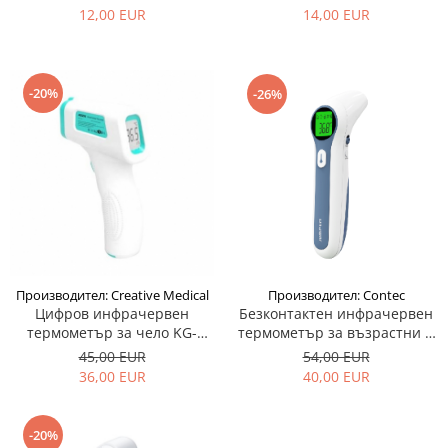
10 s - Thermoval Rapid
време за реакция 10 секунди
12,00 EUR
14,00 EUR
- Thermoval Kids Flex
-20%
-26%
Производител: Creative Medical
Производител: Contec
Цифров инфрачервен
Безконтактен инфрачервен
термометър за чело KG-
термометър за възрастни и
TM10
деца - джъмпер с два
45,00 EUR
54,00 EUR
режима
36,00 EUR
40,00 EUR
-20%