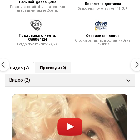
100% най-добра цена
Безплатна доставка
Гарантирано най-ефтината цена или
За поръчки по-големи от 149 EUR
ви връщаме парите обратно
Поддръжка клиенти:
Оторизиран дилър
0888024224
Оторизиран дилър и доставчик Drive
DeVilbiss
Поддръжка клиенти: 24/24
Прегледи
(0)
Видео
(2)
Видео
(2)