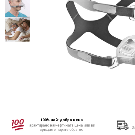
произвежда)
Медицински кислороден спрей
Назални канюли
Овлажняващи купи
Удължаващи маркучи
Кислородни маски
100% най-добра цена
Гарантирано най-ефтината цена или ви
З
връщаме парите обратно