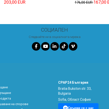
203,00 EUR
167,00 
176,00 EUR
СОЦИАЛЕН
Следвайте ни в социалната мрежа
CPAP24 България
ащане
Bratia Bukston str. 33,
връщане
Bulgaria
родукта
Sofia, Област София
шаване на спорове
Свържи се с нас