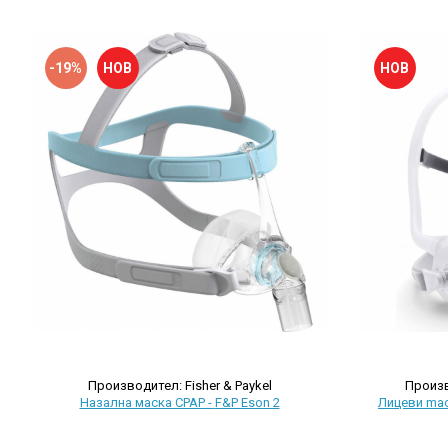
-19%
НОВ
НОВ
Производител: Fisher & Paykel
Произв
Назална маска CPAP - F&P Eson 2
Лицеви mас