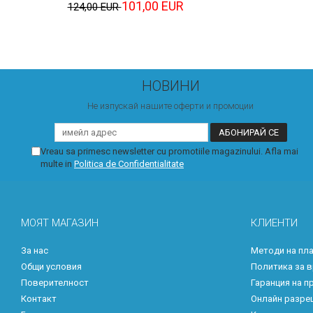
101,00 EUR
124,00 EUR
НОВИНИ
Не изпускай нашите оферти и промоции
Vreau sa primesc newsletter cu promotiile magazinului. Afla mai
multe in
Politica de Confidentialitate
МОЯТ МАГАЗИН
КЛИЕНТИ
За нас
Методи на пл
Общи условия
Политика за 
Поверителност
Гаранция на п
Контакт
Онлайн разре