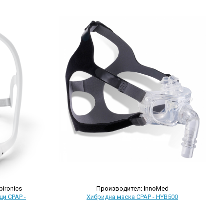
pironics
Производител: InnoMed
ци CPAP -
Хибриднa маскa CPAP - HYB500