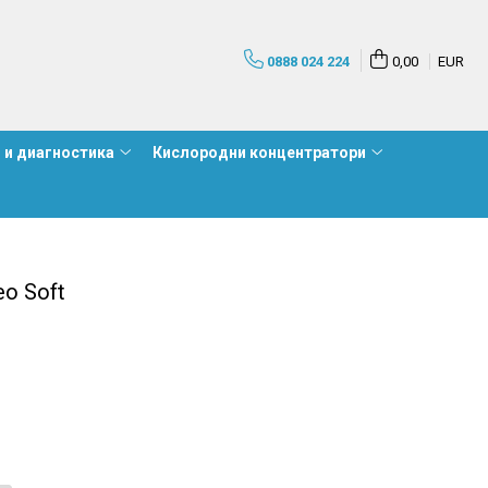
0888 024 224
0,00
EUR
 и диагностика
Кислородни концентратори
eo Soft