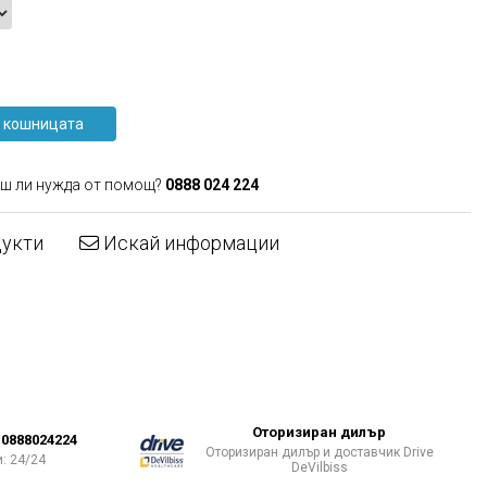
 кошницата
ш ли нужда от помощ?
0888 024 224
дукти
Искай информации
Оторизиран дилър
0888024224
Оторизиран дилър и доставчик Drive
: 24/24
DeVilbiss