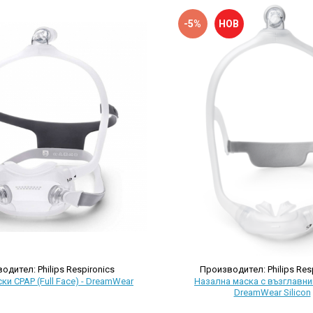
-5%
НОВ
одител: Philips Respironics
Производител: Philips Res
ки CPAP (Full Face) - DreamWear
Назална маска с възглавни
DreamWear Silicon