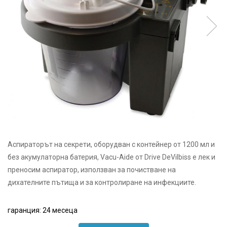
произвежда)
Медицински кислороден спрей
Назални канюли
Овлажняващи купи
Удължаващи маркучи
Кислородни маски
Аспираторът на секрети, оборудван с контейнер от 1200 мл и
без акумулаторна батерия, Vacu-Aide от Drive DeVilbiss е лек и
преносим аспиратор, използван за почистване на
дихателните пътища и за контролиране на инфекциите.
гаранция
:
24 месеца