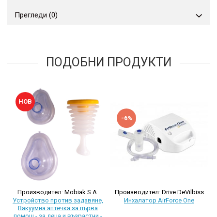
Прегледи
(0)
ПОДОБНИ ПРОДУКТИ
НОВ
-6%
Производител: Drive DeVilbiss
Производител: Mobiak S.A.
Инхалатор AirForce One
Устройство против задавяне,
Вакуумна аптечка за първа
помощ - за деца и възрастни -