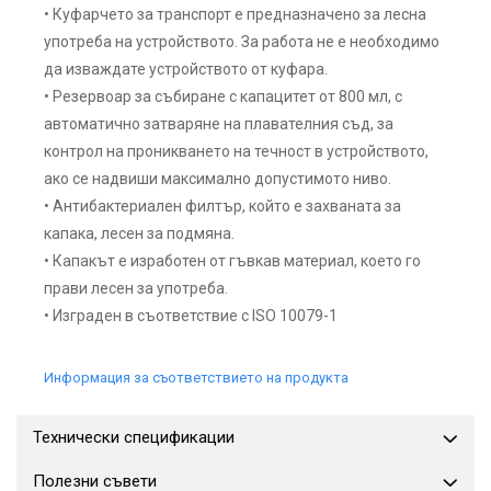
• Куфарчето за транспорт е предназначено за лесна
употреба на устройството. За работа не е необходимо
да изваждате устройството от куфара.
• Резервоар за събиране с капацитет от 800 мл, с
автоматично затваряне на плавателния съд, за
контрол на проникването на течност в устройството,
ако се надвиши максимално допустимото ниво.
• Антибактериален филтър, който е захваната за
капака, лесен за подмяна.
• Капакът е изработен от гъвкав материал, което го
прави лесен за употреба.
• Изграден в съответствие с ISO 10079-1
Информация за съответствието на продукта
Технически спецификации
Полезни съвети