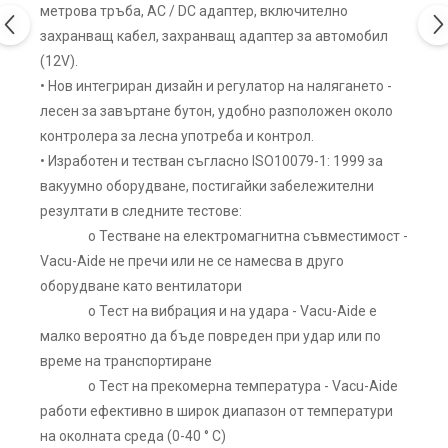
метрова тръба, AC / DC адаптер, включително
захранващ кабел, захранващ адаптер за автомобил
(12V).
• Нов интегриран дизайн и регулатор на налягането -
лесен за завъртане бутон, удобно разположен около
контролера за лесна употреба и контрол.
• Изработен и тестван съгласно ISO10079-1: 1999 за
вакуумно оборудване, постигайки забележителни
резултати в следните тестове:
o Тестване на електромагнитна съвместимост -
Vacu-Aide не пречи или не се намесва в друго
оборудване като вентилатори
o Тест на вибрация и на удара - Vacu-Aide е
малко вероятно да бъде повреден при удар или по
време на транспортиране
o Тест на прекомерна температура - Vacu-Aide
работи ефективно в широк диапазон от температури
на околната среда (0-40 ° C)