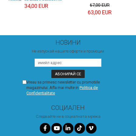
Mobiak
67,00 EUR
34,00 EUR
63,00 EUR
НОВИНИ
Не изпускай нашите оферти и промоции
Vreau sa primesc newsletter cu promotiile
magazinului. Afla mai multe in
Politica de
Confidentialitate
СОЦИАЛЕН
Следвайте ни в социалната мрежа