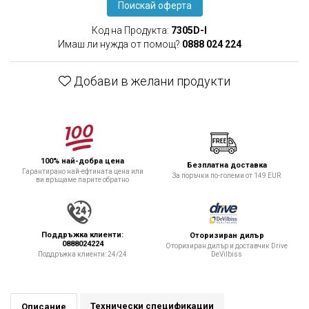
Поискай оферта
Код на Продукта:
7305D-I
Имаш ли нужда от помощ?
0888 024 224
Добави в желани продукти
100% най-добра цена
Безплатна доставка
Гарантирано най-ефтината цена или
За поръчки по-големи от 149 EUR
ви връщаме парите обратно
Поддръжка клиенти:
Оторизиран дилър
0888024224
Оторизиран дилър и доставчик Drive
DeVilbiss
Поддръжка клиенти: 24/24
Технически спецификации
Описание