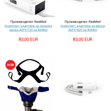
произвежда)
Медицински кислороден спрей
Назални канюли
Овлажняващи купи
Производител: ResMed
Производител: ResMed
Удължаващи маркучи
Комплект адаптери за назална
Комплект адаптери за маска
Кислородни маски
маска AirFit F20 за AirMini
AirFit N20 за AirMini
83,00 EUR
83,00 EUR
НОВ