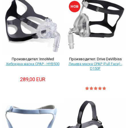
НОВ
Производител: Drive DeVilbiss
Производител: InnoMed
Лицева маска CPAP (Full Face) -
Хибриднa маскa CPAP - HYB500
D150F
289,00 EUR