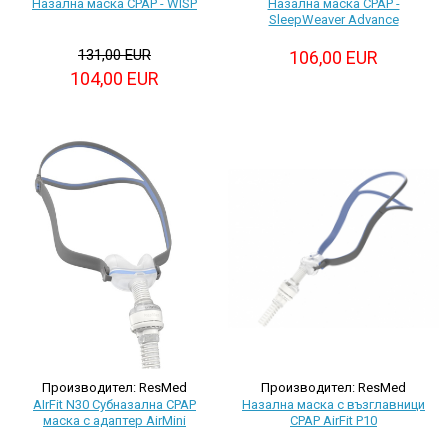
Назална маска CPAP - WISP
Назална маска CPAP -
SleepWeaver Advance
131,00 EUR
106,00 EUR
104,00 EUR
Производител: ResMed
Производител: ResMed
Назална маска с възглавници
AIrFit N30 Субназална CPAP
CPAP AirFit P10
маска с адаптер AirMini